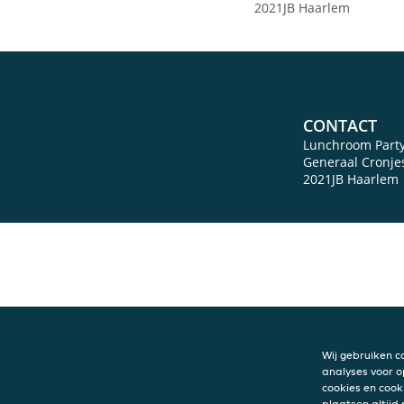
2021JB Haarlem
CONTACT
Lunchroom Party
Generaal Cronjes
2021JB
Haarlem
Wij gebruiken c
analyses voor o
cookies en cook
plaatsen altijd