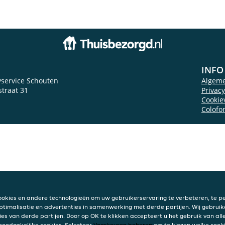
INFO
service Schouten
Algem
traat 31
Privac
Cookie
Colofo
ookies en andere technologieën om uw gebruikerservaring te verbeteren, te pe
ptimalisatie en advertenties in samenwerking met derde partijen. Wij gebruik
ies van derde partijen. Door op OK te klikken accepteert u het gebruik van alle
 noodzakelijke cookies. Selecteer
Voorkeuren beheren
om te kiezen welke cooki