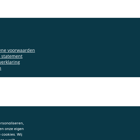
ene voorwaarden
y statement
verklaring
n
rsonaliseren,
en onze eigen
 cookies. Wij
es u wilt